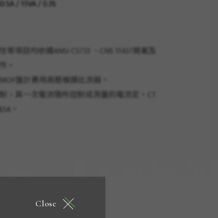
0:5A / 15VA / 0.3S
目均依據ANSI C57.13 、CNS 11437規範及
制作。
司MOF盤計費用高壓模鑄比流器。
控制，其一次電流隨所控制或測量的電流定，CT
Close