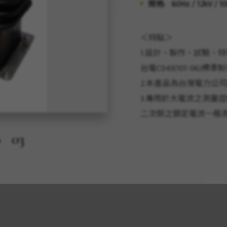
規格:
60Hz / 12kV / 10
＜特點＞
1.設計、製作、試驗、特性等項
台電C043(101-06)標準
2.本產品為台灣電力公
3.專用於大電流之測量
03