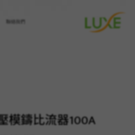
聯絡我們
壓模鑄比流器100A