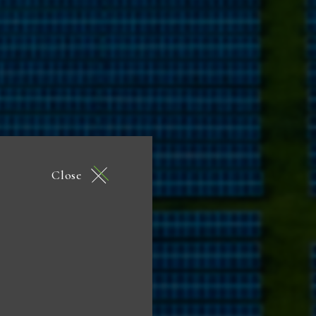
Close
gy and