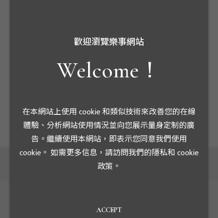
規格:
60Hz / 24kV / 22000V : 110V / 25VA / 0.3S
歡迎瀏覽樂事網站
1.設計、製作、試驗、特性等項目均依據ANSI C57.13 、
Welcome！
CNS 11437規範及台電C043(101-06)標準制作。
2.本產品為台灣電力公司MOF盤計費用高壓模鑄比壓器
3.專用於高壓控制及測量方面，其一次側電壓視所測量
在本網站上使用 cookie 和類似技術來改善您的在線
體驗、分析網站使用情況並向您展示量身定制的廣
告。繼續使用本網站，即表示您同意我們使用
cookie。 如需更多信息，請訪問我們的隱私和 cookie
政策。
ACCEPT