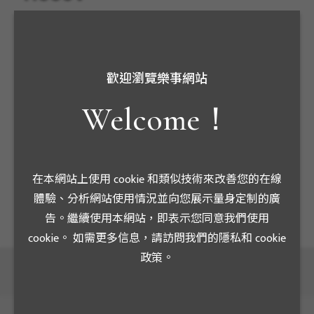
規格:60Hz 12kV 11000V:110V 25VA 0.3S
＜特點＞
歡迎瀏覽樂事網站
1.設計、製作、試驗、特性等項目均依據ANSI C57.13 、
Welcome！
CNS 11437規範及台電C043(101-06)標準制作。
2.本產品為台灣電力公司MOF盤計費用用高壓模鑄比壓
器
3.專用於高壓控制及測量方面，其一次側電壓視所測量
在本網站上使用 cookie 和類似技術來改善您的在線
體驗、分析網站使用情況並向您展示量身定制的廣
告。繼續使用本網站，即表示您同意我們使用
cookie。 如需更多信息，請訪問我們的隱私和 cookie
政策。