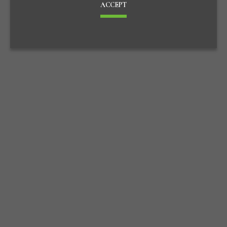
ACCEPT
台南總公司
HEADQUARTERS
台南市北區成功路114號7樓之1
TEL:(06) 221-7189
FAX:(06) 221-3669
台北辦公室
OFFICE
台北市南京東路五段188號4樓之2