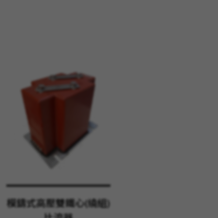
模鑄式高壓雙鐵心(繞組)