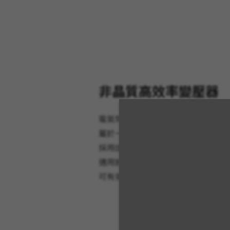
非晶質高效率變壓器
電氣特性：
屬於一種低損耗、高效率的電力變壓
採用比一般變壓器鐵損低於70~8
適用於學校、公務機關、辦公大樓。