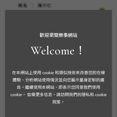
姓名
陳介仁
選任日期
2025.05.23
任期
3
歡迎瀏覽樂事網站
主要經(學)歷
Welcome！
嘉義大學EMBA
官田鋼鐵股份有限公司 執行副總經理
在本網站上使用 cookie 和類似技術來改善您的在線
體驗、分析網站使用情況並向您展示量身定制的廣
目前兼任本公司及其他公司之職務
告。繼續使用本網站，即表示您同意我們使用
cookie。 如需更多信息，請訪問我們的隱私和 cookie
官田鋼鐵股份有限公司董事
政策。
金來國際開發(股)公司董事長