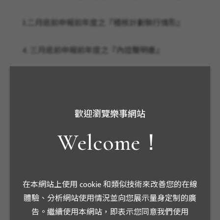
3.二月底前申報前年度之『稽核計劃執行情形』 
4. 三月底前申報前年度之『內控聲明書』 
5. 五月底前申報前年度之『內控缺失及異常事項改
善情形』
歡迎瀏覽樂事網站
Welcome！
內控聲明書
於每會計年度終了後三個月內將內部控制制度聲明
書內容提報董事會通過後，揭露於本公司網站並於
在本網站上使用 cookie 和類似技術來改善您的在線
主管機關指定網站辦理公告申報。
體驗、分析網站使用情況並向您展示量身定制的廣
告。繼續使用本網站，即表示您同意我們使用